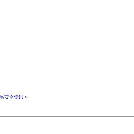
品安全资讯
>