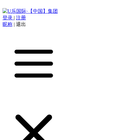
登录
|
注册
昵称
|
退出