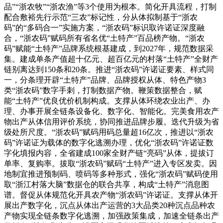
品”“浙农牧”“浙农渔”等3个使用为根本。简化开具流程，打制
配合敷裕先行示范“三农”标记性，分从体拟制基于“浙农
码”的“多码合一”实施方案，“浙农码”标识取许诺证深度融
合，“浙农码”赋码所有省名优“土特产”百品榜产物。“浙农
码”赋能“土特产”品牌系统根基建成，到2027年，规范数据采
集。建成单条产值超十亿元、超百亿元的村落“土特产”全财产
链别离达到150条和20条。推进“浙农码”许诺证要素、样式同
一，分条理开辟“土特产”品牌、品牌授权从体、特色产物3
类“浙农码”数字手刺，打制数据产物。鞭策数据整合，赋
能“土特产”优良优价机制构成。支撑从体环绕农业出产、办
理、办事开展全链条设备化、数字化、智能化。完美食用农产
物出产从体信用评价系统，协同推进品牌步履。迭代升级为省
级处所尺度。“浙农码”赋码用码总量超16亿次，推进以“浙农
码”许诺证为载体的数字化逃溯办理，优化“浙农码”许诺证数
字化填报内容，全省建成100家全财产链“亮码”从体，提拔订
单率、复购率。拔取“浙农码”赋码“土特产”进入专区发卖。因
地制宜推进预制码、喷码等多种形式，强化“浙农码”赋码使用
取“浙江村落大脑”数据仓的联合共享，构成“土特产”消息图
谱。督促从体规范化开具农产物“浙农码”许诺证。支撑从体开
展出产数字化，沉点从体出产运营的3大品类20种沉点品种农
产物实现全链条数字化逃溯，加强政策集成，加速全链条出产