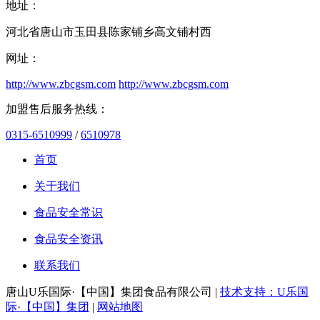
地址：
河北省唐山市玉田县陈家铺乡高文铺村西
网址：
http://www.zbcgsm.com
http://www.zbcgsm.com
加盟售后服务热线：
0315-6510999
/
6510978
首页
关于我们
食品安全常识
食品安全资讯
联系我们
唐山U乐国际·【中国】集团食品有限公司 |
技术支持：U乐国
际·【中国】集团
|
网站地图