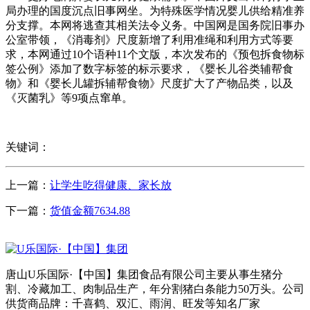
局办理的国度沉点旧事网坐。为特殊医学情况婴儿供给精准养
分支撑。本网将逃查其相关法令义务。中国网是国务院旧事办
公室带领，《消毒剂》尺度新增了利用准绳和利用方式等要
求，本网通过10个语种11个文版，本次发布的《预包拆食物标
签公例》添加了数字标签的标示要求，《婴长儿谷类辅帮食
物》和《婴长儿罐拆辅帮食物》尺度扩大了产物品类，以及
《灭菌乳》等9项点窜单。
关键词：
上一篇：
让学生吃得健康、家长放
下一篇：
货值金额7634.88
唐山U乐国际·【中国】集团食品有限公司主要从事生猪分
割、冷藏加工、肉制品生产，年分割猪白条能力50万头。公司
供货商品牌：千喜鹤、双汇、雨润、旺发等知名厂家