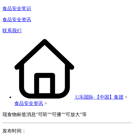
食品安全常识
食品安全资讯
联系我们
U乐国际·【中国】集团
>
食品安全资讯
>
现食物标签消息“可听”“可播”“可放大”等
发布时间：