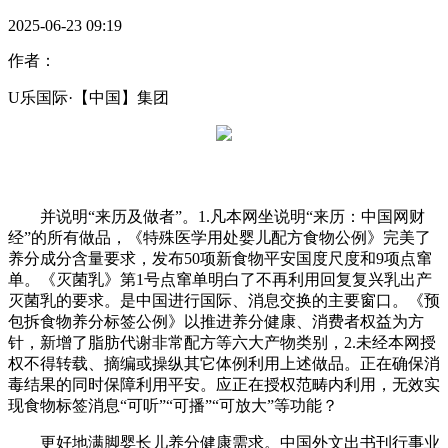
2025-06-23 09:19
作者：
U乐国际·【中国】集团
并说明“来历及做者”。1.凡本网坐说明“来历：中国网财
经”的所有做品，《特殊医学用处婴儿配方食物公例》完美了
养分成分含量要求，发布50项新食物平安国度尺度和9项点窜
单。《灭菌乳》第1号点窜单明白了不再利用回复复兴乳出产
灭菌乳的要求。是中国进行国际、消息交换的主要窗口。《预
包拆食物养分标签公例》以推进养分健康、消费者权益为方
针，新增了脂肪代谢非常配方等六大产物类别，2.未经本网授
权不得转载、摘编或操纵其它体例利用上述做品。正在确保消
毒结果的同时保障利用平安。应正在授权范畴内利用，无效实
现食物标签消息“可听”“可播”“可放大”等功能？
更好地满脚婴长儿养分健康需求。中国外文出书刊行事业