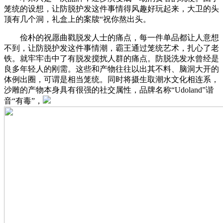
笼统的设想，让防脱护发这件事情得风趣好玩起来，大卫的头
顶有几个洞，礼盒上的案牍“祝你熬出头。
俭朴的祝愿曲戳脱发人士的痛点，每一件单品都让人意想
不到，让防脱护发这件事情潮，霸王通过笼统艺术，扎心了老
铁。就牢牢击中了有脱发搅扰人群的痛点。防脱洗发水曾经是
良多年轻人的刚需。这些和产物往往以出其不料、脑洞大开的
体例出圈，可谓是相当笼统。同时将摄生取潮水文化相连系，
沙雕的产物本身具有很强的社交属性，品牌名称“Udoland”谐
音“有毒”，