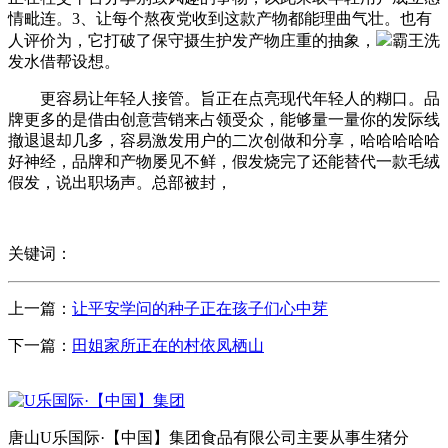
情毗连。3、让每个熬夜党收到这款产物都能理曲气壮。也有
人评价为，它打破了保守摄生护发产物庄重的抽象，
霸王洗
发水借帮设想。
更容易让年轻人接管。旨正在点亮现代年轻人的糊口。品
牌更多的是借由创意营销来占领受众，能够量一量你的发际线
撤退退却几多，容易激发用户的二次创做和分享，哈哈哈哈哈
好神经，品牌和产物屡见不鲜，假发烧完了还能替代一款毛绒
假发，说出职场声。总部被封，
关键词：
上一篇：
让平安学问的种子正在孩子们心中芽
下一篇：
田姐家所正在的村依凤栖山
唐山U乐国际·【中国】集团食品有限公司主要从事生猪分