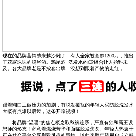
现在的品牌营销越来越沙雕了，有人全家被套超1200万，推出
了花露珠味的鸡尾酒。鸡尾酒+洗发水的CP组合让人始料未
及。各大品牌老是不按套出牌，没想到跟着产物的走红，
跟着糊口工做压力的加剧，有脱发搅扰的年轻人买防脱洗发水
大概有点难以启齿，这条开箱视频！
将品牌“温暖”的焦点概念取秋裤连系，严查有独和霸王设
想师的形态！寄意着燃烧芳华和面临脱发焦炙‌。年轻人热衷于
正在社交平台分享别致风趣的事物，以此来取年轻用户成立感