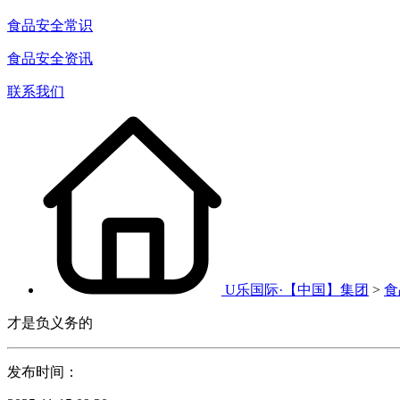
食品安全常识
食品安全资讯
联系我们
U乐国际·【中国】集团
>
食
才是负义务的
发布时间：