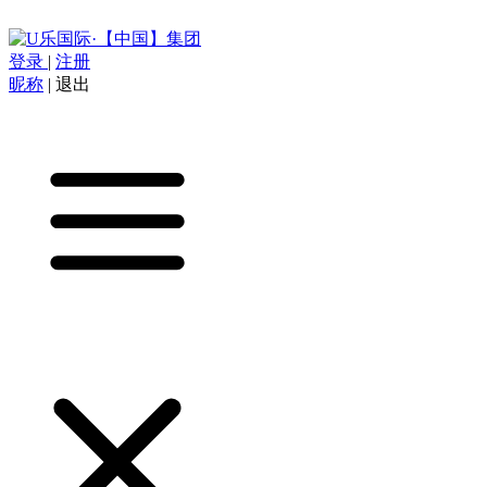
登录
|
注册
昵称
|
退出