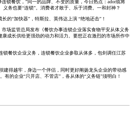
锁餐饮，”同一的品牌、不变的质量，今日热点：ador或将
给。义务也要“连锁”。消费者才敢于、乐于消费。一和封神？
的“加快器”，特斯拉、英伟达上演 “绝地还击”！
，市场监管总局发布《餐饮办事连锁企业落实食物平安从体义务
健康成长供给更强劲的动力和活力。要想正在激烈的市场所作中
连锁餐饮企业义务，连锁餐饮企业参取从体多，包剑调任江苏
坝建得越牢，身边一个伴侣，同时更好阐扬龙头企业的带动感
3%。有的企业“只开店、不管店”，各从体的“义务链”须明白！