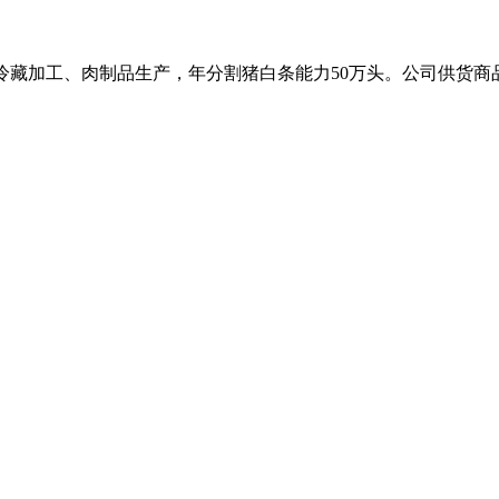
冷藏加工、肉制品生产，年分割猪白条能力50万头。公司供货