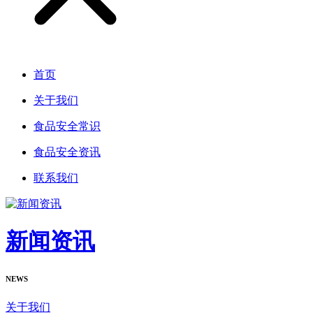
首页
关于我们
食品安全常识
食品安全资讯
联系我们
新闻资讯
NEWS
关于我们