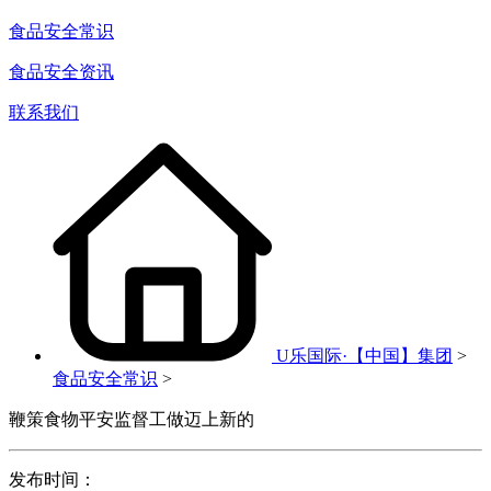
食品安全常识
食品安全资讯
联系我们
U乐国际·【中国】集团
>
食品安全常识
>
鞭策食物平安监督工做迈上新的
发布时间：