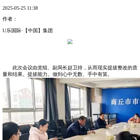
2025-05-25 11:38
作者：
U乐国际·【中国】集团
此次会议由党组、副局长赵卫持，从而现实提拔整改的质
量和结果。提拔能力。做到心中无数、手中有策。