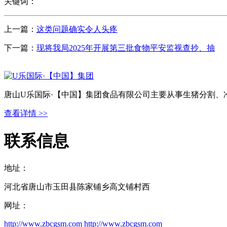
关键词：
上一篇：
这类问题确实令人头疼
下一篇：
现将我局2025年开展第三批食物平安监视查抄、抽
唐山U乐国际·【中国】集团食品有限公司主要从事生猪分割、
查看详情 >>
联系信息
地址：
河北省唐山市玉田县陈家铺乡高文铺村西
网址：
http://www.zbcgsm.com
http://www.zbcgsm.com