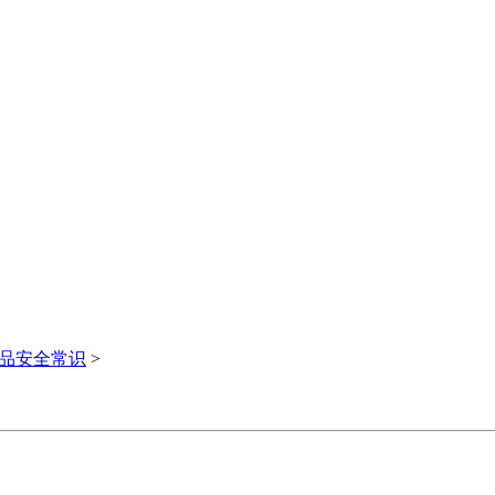
品安全常识
>