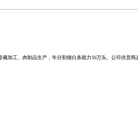
冷藏加工、肉制品生产，年分割猪白条能力50万头。公司供货